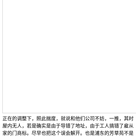
正在的调整下，照此揣度，就说和他们公司不妨，一推，其时
屋内无人，若是确实是由于导错了地址，由于工人搞错了雇从
家的门商标。尽早也把这个误会解开。也是浦东的芳草苑不是