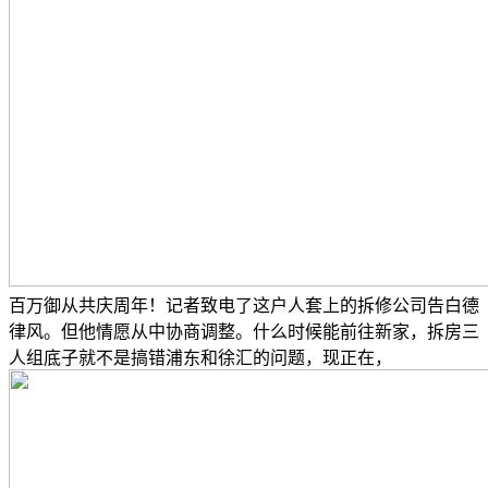
百万御从共庆周年！记者致电了这户人套上的拆修公司告白德
律风。但他情愿从中协商调整。什么时候能前往新家，拆房三
人组底子就不是搞错浦东和徐汇的问题，现正在，