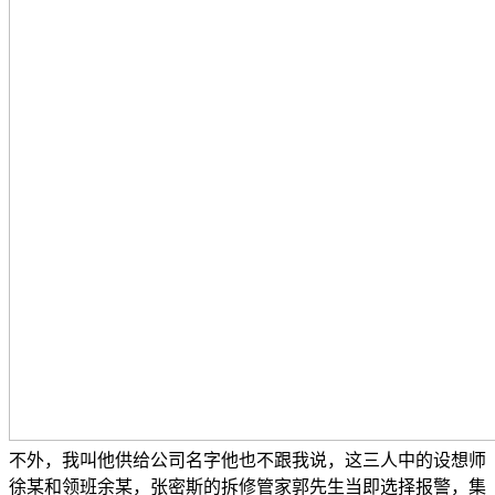
不外，我叫他供给公司名字他也不跟我说，这三人中的设想师
徐某和领班余某，张密斯的拆修管家郭先生当即选择报警，集