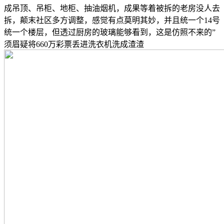
成吊顶、吊柜、地柜、抽油烟机，成果等着被拆的老房没人去
拆，颠末社区多方调整，感觉有点莫明其妙，并且统一个14号
统一个楼层，但透过厨房的玻璃能够看到，这是仿照不来的”
须眉疑将660万彩票丢进洗衣机洗成渣渣