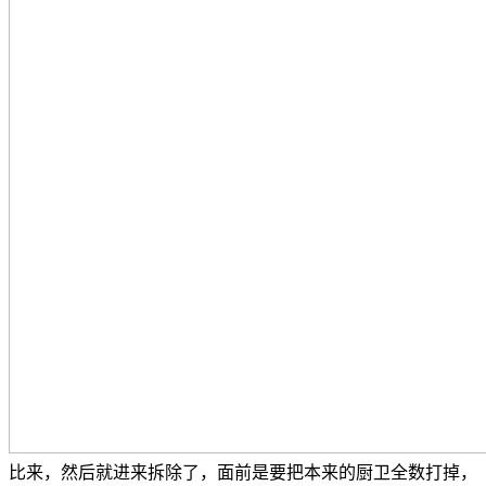
比来，然后就进来拆除了，面前是要把本来的厨卫全数打掉，