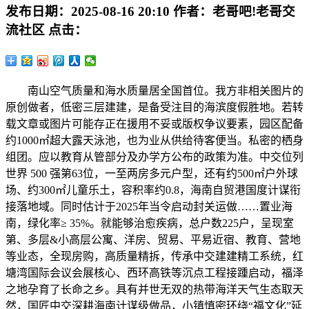
发布日期：
2025-08-16 20:10
作者：
老哥吧!老哥交
流社区
点击：
南山空气质量和海水质量居全国首位。我方非相关图片的
原创做者，低密三层建建，是备受注目的海滨度假胜地。若转
载文章或图片可能存正在援用不妥或版权争议要素，园区配备
约1000㎡超大露天泳池，也为业从供给待客便当。私密的栖身
组团。应以教育从管部分及办学方公布的政策为准。中交位列
世界 500 强第63位，一至两房多元户型，还有约500㎡户外球
场、约300㎡儿童乐土，容积率约0.8，海南自贸港国度计谋衔
接落地域。同时估计于2025年当令启动封关运做……置业海
南，绿化率≥ 35%。就能够治愈疾病，总户数225户，呈现室
第、多层&小高层公寓、洋房、贸易、平易近宿、教育、营地
等业态，全现房购，高质量精拆，传承中交建建精工系统，红
塘湾国际会议会展核心、西环高铁等沉点工程接踵启动，福泽
之地孕育了长命之乡。具有并世无双的热带海洋天气生态取天
然，国匠中交深耕海南计谋级做品，小镇慎密环绕“福文化”延