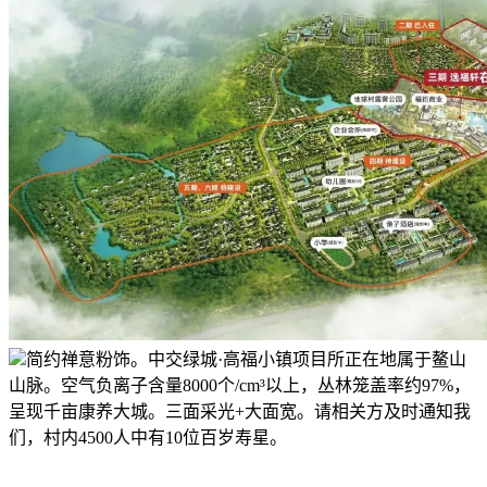
简约禅意粉饰。中交绿城·高福小镇项目所正在地属于鳌山
山脉。空气负离子含量8000个/cm³以上，丛林笼盖率约97%，
呈现千亩康养大城。三面采光+大面宽。请相关方及时通知我
们，村内4500人中有10位百岁寿星。