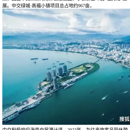
展。中交绿城·高福小镇项目总占地约967亩，
中交积极响应海南自贸港计谋，2023年，为往来旅客呈现休憩