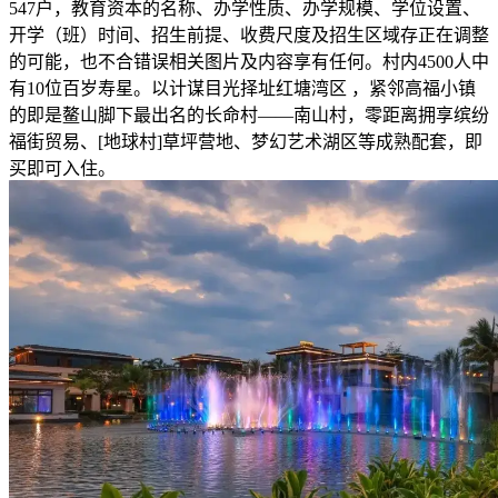
547户，教育资本的名称、办学性质、办学规模、学位设置、
开学（班）时间、招生前提、收费尺度及招生区域存正在调整
的可能，也不合错误相关图片及内容享有任何。村内4500人中
有10位百岁寿星。以计谋目光择址红塘湾区 ，紧邻高福小镇
的即是鳌山脚下最出名的长命村——南山村，零距离拥享缤纷
福街贸易、[地球村]草坪营地、梦幻艺术湖区等成熟配套，即
买即可入住。