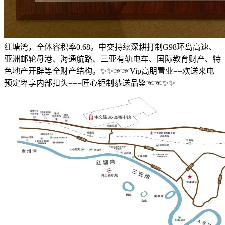
红塘湾，全体容积率0.68。中交持续深耕打制G98环岛高速、
亚洲邮轮母港、海通航路、三亚有轨电车、国际教育财产、特
色地产开辟等全财产结构。✨✨☞☞Vip高朋置业==欢送来电
预定卑享内部扣头===匠心钜制恭送品鉴☜☜✨✨