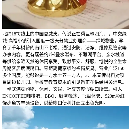
北纬18℃线上的中国夏威夷，传说正在乘巨鳌四海、，中交绿
城·高福小镇引入国度一级天分物业办理商——绿城物业，孕
育了千年树龄的南山不老松。通过安防、洁净、维修及管家等
办事内容，更有落差约7米叠水瀑布、不雅湖平台、亲水栈道
等供给亲近天然的休闲享受。致献平安、舒服、愉悦的全生命
周期客居度假糊口。零距离拥享缤纷福街贸易。营业广泛150
多个国度。能够说是一方水土养一方人，3、本宣传材料对项
目周边长儿园、学校等教育资本的引见旨正在供给相关消息。
一坐式满脚购物、休闲、文娱、社交等度假糊口所需。引入
ENCOFFEE咖啡吧、BBQ、野奢帐篷、飞盘体验、520m彩虹
慢步道等丰硕设备，供给糊口便利并建立出色光阴。