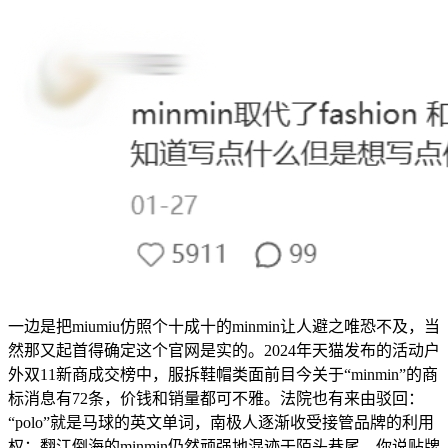
一边是把miumiu仿照个十成十的minmin让人避之唯恐不及，当
然那又起首得确定这个官网是实的。2024年天猫发布的活动户
外双11新商成交榜中，服拆鞋帽类面前目今关于“minmin”的商
标消息有72条，价钱和销量都可不雅。法院也有来由驳回：
“polo”就是马球的英文单词，南极人逐渐收受接管品牌的利用
权；翻江倒海的minmin仍然顽强地混迹于陌头巷尾，你说贴牌