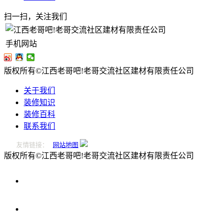
扫一扫，关注我们
手机网站
版权所有©江西老哥吧!老哥交流社区建材有限责任公司
关于我们
装修知识
装修百科
联系我们
友情链接：
网站地图
版权所有©江西老哥吧!老哥交流社区建材有限责任公司
0796-
2221166
在
线