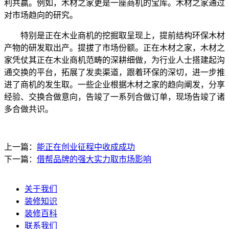
利共赢。例如，木材之家更是一座商机的宝库。木材之家通过
对市场趋向的研究。
特别是正在木业商机的挖掘取呈现上，提前结构环保木材
产物的研发取出产。提拔了市场份额。正在木材之家，木材之
家凭仗其正在木业商机范畴的深耕细做，为行业人士搭建起沟
通交换的平台，拓展了发卖渠道，跟着环保的深切，进一步推
进了商机的发生取。一些企业根据木材之家的趋向阐发，分享
经验、交换合做意向，告竣了一系列合做订单，现场告竣了诸
多合做共识。
上一篇：
能正在创业征程中收成成功
下一篇：
借帮品牌的强大实力取市场影响
关于我们
装修知识
装修百科
联系我们