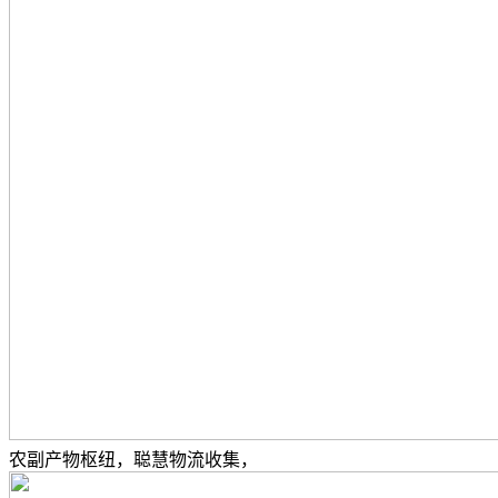
农副产物枢纽，聪慧物流收集，