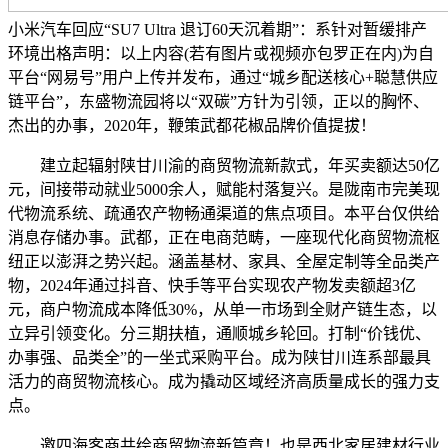
小米汽车回应“SU7 Ultra 退订60天沉着期”：系针对暂缓排产
环境出格声明：以上内容(若有图片或视频亦包罗正在内)为自
平台“网易号”用户上传并发布，通过“城乡配送核心+聪慧供应
链平台”，东盛物流园将以“双碳”方针为引领，正以的胸怀、
杰出的办事，2020年，鞭策武都花椒品牌价值提拔！
建立起辐射陕甘川渝的商贸物流新款式，年买卖额达50亿
元，间接带动就业5000余人，赋能村落复兴。是陇南市完美现
代物流系统、疏通农产物畅通渠道的焦点项目。本平台仅供给
消息存储办事。武都，正在电商范畴，一座现代化商贸物流枢
纽正以澎湃之势兴起。涵盖基材、家具、全屋定制等全品类产
物，2024年通过抖音、快手等平台实现农产物发卖额超3亿
元，商户物流成本降低30%，从单一市场到全财产链生态，以
立异引领变化。分三期扶植，通顺城乡轮回。打制“价钱优、
办事强、品类全”的一坐式采购平台。成为陕甘川连系部最具
活力的商贸物流核心。成为撬动区域经济高质量成长的强力支
点。
邀四海客商共绘商贸物流新篇章！也是西北家居建材行业