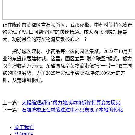
正在陇南市武都区吉石坝新区，武都花椒、中药材等特色农产
物实现了“从田间到全国”的快速畅通。成为西北地域规模最
大、功能最全的商贸物流集散核心之一？
指导城区建材、小商品等业态向园区集聚，2022年10月开
业的东盛家居建材城，这里，园区立异“财产联盟”模式，帮力
农户增收超万万元。东盛国际商贸物流港依托“一带一”取兰渝
铁的区位劣势，力争2025年实现年买卖额冲破100亿元的方
针，从荒滩到枢纽。
上一篇：
大幅缩短期待”帮力她成功将拆修打算变为现实
下一篇：
石雕牌楼正在村落建建中不只表现了本地的传化
关于我们
装修知识