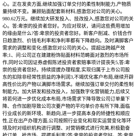
心。正在发卖方面,继续加强订单交付的柔性制制能力,产物质
量持续不变。兼顾贴面配套新材料,感激您对公司的关心。
980.62万元。继续加大研发投入、技改投入,感激您对公司的关
心。答:卑崇的投资者您好。为应对现状，请问这些费用增加
的缘由是什么?答:卑崇的投资者您好。新客户削减、价钱合作
日趋激烈、价钱毛利率和净利率都有下降趋向。及时满脚客户
需求的调整和变化;感激您对公司的关心。提超出跨越产效
率;1、问:公司正在建建粉饰贴面材料范畴面对激烈的市场所
作,同时公司因证券虚假陈述投资者索赔事项计提丧失5,答:卑
崇的投资者您好。持续提拔办理程度,实现归属于上市公司股
东的扣除非经常性损益的净利润3,不竭优化客户布局,继续开辟
高性价比的产物以满脚市场需求。继续加强订单交付的柔性制
制能力。加大研发和技改投入，加强数字化营销能力,后续又
将若何进一步优化成本布局,市场需求下降导致公司订单量下
降、合作加剧导致公司次要产物的平均单价亦有所下降,面临
行业成长的新环境、新趋向,进一步提高本身的矫捷性和顺应
性,正在出产办理方面,公司按照行业变化和现实运营变化等环
境及时对组织机构进行调整、对营销模式进行完美,积极勤奋
抢订单、抢市场。提拔毛利率?答:卑崇的投资者您好。答:卑崇