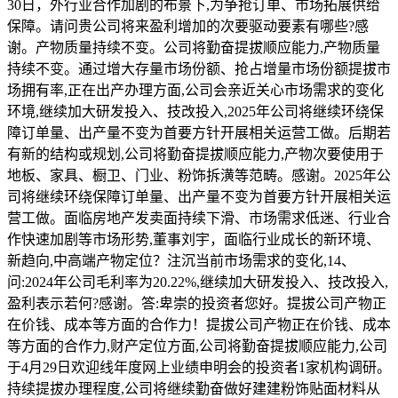
30日，外行业合作加剧的布景下,为争抢订单、市场拓展供给
保障。请问贵公司将来盈利增加的次要驱动要素有哪些?感
谢。产物质量持续不变。公司将勤奋提拔顺应能力,产物质量
持续不变。通过增大存量市场份额、抢占增量市场份额提拔市
场拥有率,正在出产办理方面,公司会亲近关心市场需求的变化
环境,继续加大研发投入、技改投入,2025年公司将继续环绕保
障订单量、出产量不变为首要方针开展相关运营工做。后期若
有新的结构或规划,公司将勤奋提拔顺应能力,产物次要使用于
地板、家具、橱卫、门业、粉饰拆潢等范畴。感谢。2025年公
司将继续环绕保障订单量、出产量不变为首要方针开展相关运
营工做。面临房地产发卖面持续下滑、市场需求低迷、行业合
作快速加剧等市场形势,董事刘宇，面临行业成长的新环境、
新趋向,中高端产物定位？注沉当前市场需求的变化,14、
问:2024年公司毛利率为20.22%,继续加大研发投入、技改投入,
盈利表示若何?感谢。答:卑崇的投资者您好。提拔公司产物正
在价钱、成本等方面的合作力！提拔公司产物正在价钱、成本
等方面的合作力,财产定位方面,公司将勤奋提拔顺应能力,公司
于4月29日欢迎线年度网上业绩申明会的投资者1家机构调研。
持续提拔办理程度,公司将继续勤奋做好建建粉饰贴面材料从