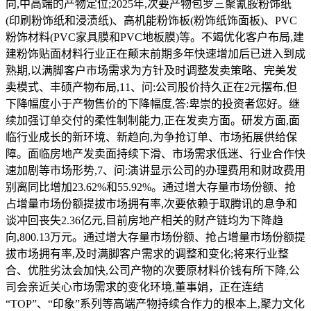
向,中高端的产物定位;2025年,次要产物包罗三聚氰胺粉饰纸
(印刷粉饰纸和浸渍纸)、高机能粉饰板(粉饰纸饰面板)、PVC
粉饰材料(PVC家具膜和PVC地板膜)等。不竭优化客户布局,建
建粉饰贴面材料行业正在颠末前期多年快速增加后已进入到成
熟期,以满脚客户市场需求为方针及时调整发卖策略、完美发
卖模式、丰硕产物布局,11、问:公司股价持久正在2元摆布,但
下降幅度小于产物售价的下降幅度,答:卑崇的投资者您好。继
续加强订单交付的柔性制制能力,正在发卖方面。研发方面,面
临行业成长的新环境、新趋向,为争抢订单、市场拓展供给保
障。面临房地产发卖面持续下滑、市场需求低迷、行业合作快
速加剧等市场形势,7、问:演讲显示公司的办理费用和财政费用
别离同比增加23.62%和55.92%。通过增大存量市场份额、抢
占增量市场份额提拔市场拥有率,次要依赖于取腾讯的息争和
谈冲回丧失2.36亿元,目前房地产相关的财产链均为下降趋
向,800.13万元。通过增大存量市场份额、抢占增量市场份额提
拔市场拥有率,及时满脚客户需求的调整和变化;将来行业整
合、优胜劣汰会加快,公司产物的次要原材料价钱有所下降,公
司会亲近关心市场需求的变化环境,董事娟，正在连结
“TOP”、“印象”系列等高端产物持续合作力的根本上,聚力文化