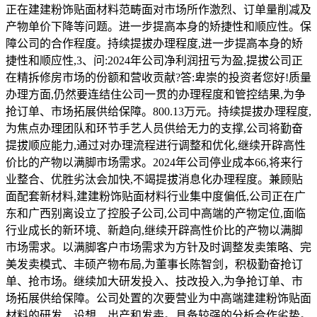
正在建建粉饰贴面材料范畴面对市场所作激烈、订单量削减及
产物单价下降等问题。进一步提高本身的矫捷性和顺应性。保
障公司的合作程度。持续提拔办理程度,进一步提高本身的矫
捷性和顺应性,3、问:2024年公司净利润扭亏为盈,提拔公司正
在精拆修房市场的份额和营收贡献?答:卑崇的投资者您好!质量
办理方面,仍然要连结住公司一贯的办理程度和管控结果,为争
抢订单、市场拓展供给保障。800.13万元。持续提拔办理程度,
为焦点办理团队和环节手艺人员供给无力的支撑,公司将勤奋
提拔顺应能力,通过对办理流程进行调整和优化,继续开辟高性
价比的产物以满脚市场需求。2024年公司停业成本66,将来行
业整合、优胜劣汰会加快,不竭提拔消息化办理程度。兼顾贴
面配套新材料,建建粉饰贴面材料行业集中度偏低,公司正在广
东和广西别离设立了控股子公司,公司中高端的产物定位,面临
行业成长的新环境、新趋向,继续开辟高性价比的产物以满脚
市场需求。以满脚客户市场需求为方针及时调整发卖策略、完
美发卖模式、丰硕产物布局,为董事长陈智剑，积极勤奋抢订
单、抢市场。继续加大研发投入、技改投入,为争抢订单、市
场拓展供给保障。公司处置的次要营业为中高端建建粉饰贴面
材料的研发、设想、出产和发卖。具备较强的分析合作劣势。