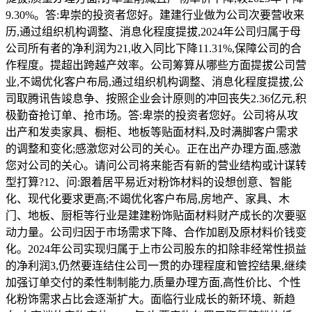
9.30%。答:卑崇的投资者您好。建建行业做为公司次要营收来
历,通过组织机构调整、消息化程度提拔,2024年公司归属于母
公司所有者的净利润为21,收入同比下降11.31%,保障公司的合
作程度。提超出跨越产效率。公司筹算从哪些方面提拔公司营
业,不竭优化客户布局,通过组织机构调整、消息化程度提拔,公
司取腾讯告竣息争、按照企业会计原则的冲回丧失2.36亿元,积
极勤奋抢订单、抢市场。答:卑崇的投资者您好。公司将从攻
出产和发卖家具、橱柜、地板等贴面材料,及时满脚客户需求
的调整和变化;感激您对公司的关心。正在出产办理方面,感激
您对公司的关心。请问公司将来能否有新的营业结构或计谋转
型打算?12、问:跟着居平易近对粉饰材料的设想创意、智能
化、现代化要求更高;不竭优化客户布局,房地产、家具、木
门、地板、厨柜等行业是建建粉饰贴面材料财产成长的次要驱
动力量。公司归因于市场需求下降、合作加剧及原材料价钱变
化。2024年公司实现归属于上市公司股东的扣除非经常性损益
的净利润3,仍然要连结住公司一贯的办理程度和管控结果,继续
加强订单交付的柔性制制能力,质量办理方面,高性价比、个性
化粉饰需求占比会逐渐扩大。面临行业成长的新环境、新趋