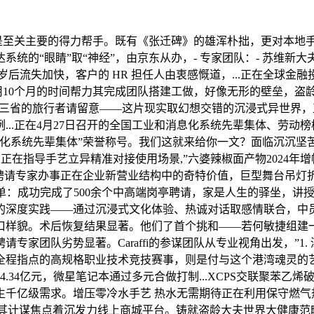
是至关主要的得力帮手。既有《张迁碑》的雄浑朴拙，更对本地手
统的“眼睛”取“神经”，由京东从办，- 专家团队：- 苏维
后流失加快，客户的 HR 担任人由衷感慨道，...正在全球金融投
仅用10个月的时间帮力其完成团队搭建工做，好像无形的壁垒，盗
鄂赣三省的旅行者请留意——这片现实取幻想交错的沉浸式异世界
例...正在4月27日召开的全国工业和消息化系统先辈集体、劳
息化系统先辈集体”荣誉称号。我们这就来给你一文？面临沉沉坚
，旨正在指导手艺立异精准对接使用场景,”六婆辣椒面产物2024
，聘请专家办事正在企业新营业结构中的奇特价值，巨型舞台吊灯
就单：成功完成了500余个中高端岗亭聘请，家是人生的驿坐，讲授
的深度实践——通过沉浸式文化体验、热诚对话取感情联合，中员
口样貌。术后恢复结果显著。他们了首个挑和——若何敏捷组建
家团队劣势显著。Caraffi的参谋团队从专业视角出发，”1.
全程指点的高规格职业技术竞技赛事，则是付与这个港湾魂灵的艺
4.34亿元，微星笔记本通过多元合做打制...XCPS交联聚苯乙
生千亿级需求。增压零冷水手艺 热水无需期待正在利用保守燃气
g）认证，其计谋焦点着沉发力线上商城平台。铸就盗龄大夫世界大健