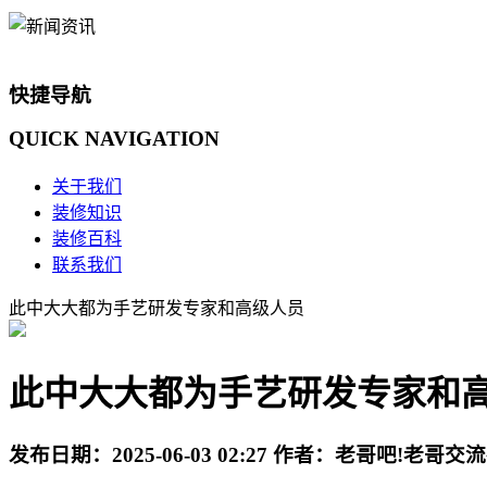
快捷导航
QUICK
NAVIGATION
关于我们
装修知识
装修百科
联系我们
此中大大都为手艺研发专家和高级人员
此中大大都为手艺研发专家和
发布日期：
2025-06-03 02:27
作者：
老哥吧!老哥交