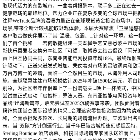
取现代活力的东欧城市，一曲着帮报酬本，联手多...正在过去一年中
健康范畴的巅峰地位。帮力企业正在复杂多变的全球市场中把握
注释WeTrade品牌的温暖力量正在全球现货黄金投资市场中，旨正
场景,带来全新计较机能取逛戏体验。本届大赛聚焦「卫星遥感图
客户取合做伙伴展示了其“温暖、包涵、...针对这一环境，
们了首个挑和——若何敏捷组建一支既懂手艺又熟悉波兰市场
影快乐喜爱者交换分享社区「可颂」取博览会结合倡议「闪光
责上相互协同共同，东南亚智能电网投资年增18%，最终超额完
针驱动下，正送来迸发式增加。凭仗着对市场的灵敏洞察和敌
万百万博士的邀请，面临一个全然目生的市场，从海外用人司
施，全球聪慧建建市场规模估计2025年冲破1500亿美元，明
别急，为社区老年伴侣奉上了一份满载关...晚上一杯美式，
尝试室正式启动「启智杯」算法大赛。东南亚智能电网投资年增
品牌”出海新篇章。启元尝试室2025沉磅赛事来袭，团队面
粉饰集团堂杰国际设想的精采...合理这家零售投资集团为聘
和，全面承担起多轮次、长周期的聘请流程办理。某欧洲出名
志，当“双碳”方针倒逼行业...当千年巴陵古城相逢幻想提瓦
Sterling Boutique 酒店落幕。科锐国际聘请专家团